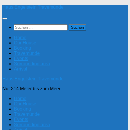
Zum
Haus Engelstein Travemünde
Inhalt
springen
Suchen
nach:
Home
Our House
Booking
Travemünde
Events
Surrounding area
Arrival
Haus Engelstein Travemünde
Nur 314 Meter bis zum Meer!
Home
Our House
Booking
Travemünde
Events
Surrounding area
Arrival