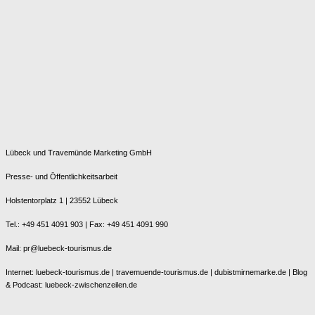
Lübeck und Travemünde Marketing GmbH
Presse- und Öffentlichkeitsarbeit
Holstentorplatz 1 | 23552 Lübeck
Tel.: +49 451 4091 903 | Fax: +49 451 4091 990
Mail: pr@luebeck-tourismus.de
Internet: luebeck-tourismus.de | travemuende-tourismus.de | dubistmirnemarke.de | Blog
& Podcast: luebeck-zwischenzeilen.de