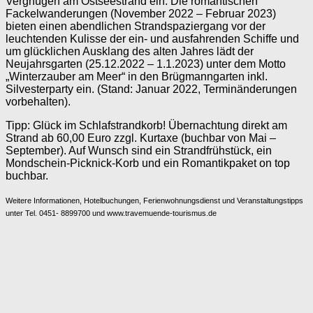
Vergnügen am Ostseestrand ein. Die romantischen
Fackelwanderungen (November 2022 – Februar 2023)
bieten einen abendlichen Strandspaziergang vor der
leuchtenden Kulisse der ein- und ausfahrenden Schiffe und
um glücklichen Ausklang des alten Jahres lädt der
Neujahrsgarten (25.12.2022 – 1.1.2023) unter dem Motto
„Winterzauber am Meer“ in den Brügmanngarten inkl.
Silvesterparty ein. (Stand: Januar 2022, Terminänderungen
vorbehalten).
Tipp: Glück im Schlafstrandkorb! Übernachtung direkt am
Strand ab 60,00 Euro zzgl. Kurtaxe (buchbar von Mai –
September). Auf Wunsch sind ein Strandfrühstück, ein
Mondschein-Picknick-Korb und ein Romantikpaket on top
buchbar.
Weitere Informationen, Hotelbuchungen, Ferienwohnungsdienst und Veranstaltungstipps
unter Tel. 0451- 8899700 und www.travemuende-tourismus.de