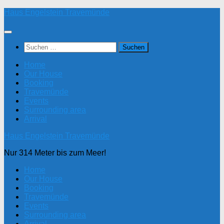
Zum
Haus Engelstein Travemünde
Inhalt
springen
Suchen
nach:
Home
Our House
Booking
Travemünde
Events
Surrounding area
Arrival
Haus Engelstein Travemünde
Nur 314 Meter bis zum Meer!
Home
Our House
Booking
Travemünde
Events
Surrounding area
Arrival