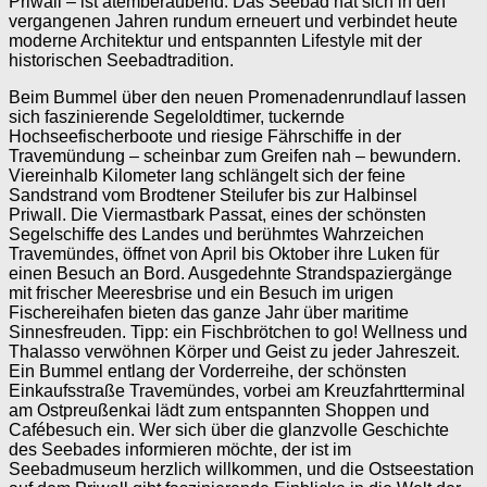
Priwall – ist atemberaubend. Das Seebad hat sich in den
vergangenen Jahren rundum erneuert und verbindet heute
moderne Architektur und entspannten Lifestyle mit der
historischen Seebadtradition.
Beim Bummel über den neuen Promenadenrundlauf lassen
sich faszinierende Segeloldtimer, tuckernde
Hochseefischerboote und riesige Fährschiffe in der
Travemündung – scheinbar zum Greifen nah – bewundern.
Viereinhalb Kilometer lang schlängelt sich der feine
Sandstrand vom Brodtener Steilufer bis zur Halbinsel
Priwall. Die Viermastbark Passat, eines der schönsten
Segelschiffe des Landes und berühmtes Wahrzeichen
Travemündes, öffnet von April bis Oktober ihre Luken für
einen Besuch an Bord. Ausgedehnte Strandspaziergänge
mit frischer Meeresbrise und ein Besuch im urigen
Fischereihafen bieten das ganze Jahr über maritime
Sinnesfreuden. Tipp: ein Fischbrötchen to go! Wellness und
Thalasso verwöhnen Körper und Geist zu jeder Jahreszeit.
Ein Bummel entlang der Vorderreihe, der schönsten
Einkaufsstraße Travemündes, vorbei am Kreuzfahrtterminal
am Ostpreußenkai lädt zum entspannten Shoppen und
Cafébesuch ein. Wer sich über die glanzvolle Geschichte
des Seebades informieren möchte, der ist im
Seebadmuseum herzlich willkommen, und die Ostseestation