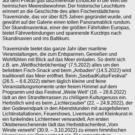
auf dem Priwall gibt faszinierende Einblicke in die Welt der
heimischen Meeresbewohner. Der historische Leuchtturm
erinnert an die Geschichte des alten Fischerstädtchens
Travemünde, das vor über 825 Jahren gegründet wurde, und
gewährt auf der Galerie einen tollen Panoramablick rundum.
Der Skandinavienkai, einer der größten Fährhäfen Europas,
bietet Fährverbindungen und spannende Kurztrips nach
Skandinavien und ins Baltikum.
Travemünde bietet das ganze Jahr über maritime
Veranstaltungen, die zum Entspannen, Genießen und
Wohlfühlen mit Blick auf das Meer einladen. So dreht sich
z.B. am „Weltfischbrötchentag“ (7.5.2022) alles um den
beliebten Fisch-Snack und beim „Anbaden“ (14.5.2022) wird
traditionell das Meer eröffnet. Beim „SeebadKulturFestival“
(26.5. – 6.6.2022) stehen täglich kleine und feine
Veranstaltungsmomente unter freiem Himmel auf dem
Programm und das Festival „Weite Welt“ (18. – 28.8.2022)
lädt an den Strandterrassen zu chilligem Kulturgenuss ein.
Herbstlich wird es beim „Lichterzauber“ (22. – 24.9.2022), der
den Godewindpark in den Abendstunden mit ausgefallenen
Lichtinstallationen, Feuershows, Livemusik und Kleinkunst in
ein funkelndes Lichtermeer verwandelt. Am ersten
Oktoberwochenende lädt das Herbstdrachenfest „Vom
Winde verweht“ (30.9. – 3.10.2022) zu einem himmlischen