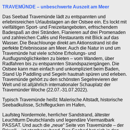
TRAVEMÜNDE – unbeschwerte Auszeit am Meer
Das Seebad Travemünde lädt zu entspannten und
erlebnisreichen Urlaubstagen an der Ostsee ein. Es lockt mit
vielfältigen Sport- und Freizeitangeboten, erfrischendem
Badespaß an drei Stränden, Flanieren auf drei Promenaden
und zahlreichen Cafés und Restaurants mit Blick auf das
Wasser. Die Beachlounge direkt am Aktionsstrand ist die
perfekte Erlebnisoase am Meer. Auch die Natur in und um
Travemünde hat viele schöne Erholungs- und
Ausflugsmöglichkeiten zu bieten – vom Wandern, über
Radfahren bis zu entspannten Strandspaziergängen. Die
Ostsee kann man einfach und unkompliziert beim Baden,
Stand Up Paddling und Segeln hautnah spüren und erleben.
Travemünde gehört zu den schönsten Segelrevieren der
Welt und ist alljährlich internationaler Schauplatz der
Travemünder Woche (22.07.-31.07.2022).
Typisch Travemünde heißt: Malerische Altstadt, historische
Seebadkulisse, Schiffegucken im Hafen,
Laufsteg Nordermole, herrlicher Sandstrand, ältester
Leuchtturm Deutschlands und legendäre Viermastbark
PASSAT. Und auch die „neue“ Seite von Travemünde – der